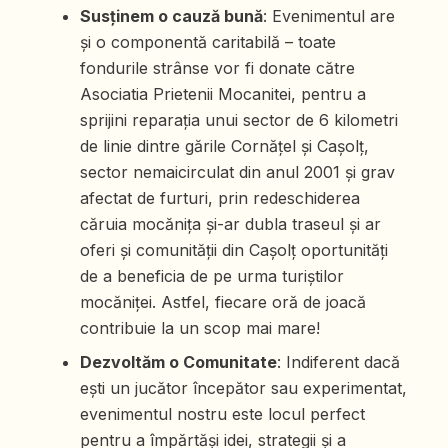
Susținem o cauză bună
: Evenimentul are
și o componentă caritabilă – toate
fondurile strânse vor fi donate către
Asociatia Prietenii Mocanitei, pentru a
sprijini reparația unui sector de 6 kilometri
de linie dintre gările Cornățel și Cașolț,
sector nemaicirculat din anul 2001 și grav
afectat de furturi, prin redeschiderea
căruia mocănița și-ar dubla traseul și ar
oferi și comunității din Cașolț oportunități
de a beneficia de pe urma turiștilor
mocăniței. Astfel, fiecare oră de joacă
contribuie la un scop mai mare!
Dezvoltăm o Comunitate
: Indiferent dacă
ești un jucător începător sau experimentat,
evenimentul nostru este locul perfect
pentru a împărtăși idei, strategii și a