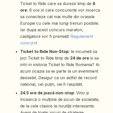
Ticket to Ride care sa dureze timp de
6
ore
.
6 ore in care concurentii vor incerca
sa conecteze cat mai multe din orasele
Europei cu cele mai lungi trenuri posibile.
Iar dupa acest concurs maraton,
castigatorii vor fi premiati!
Regulament
concurs
!
Ticket to Ride Non-Stop
: te incumeti sa
joci Ticket to Ride timp de
24 de ore
si sa
intri in instoria Ticket to Ride Romania? Ai
acum ocazia sa iei parte la un eveniment
deosebit. Desigur ca un astfel de record
national, cel putin, vei fi rasplatit.
24.5 ore de joacă non-stop
: Vino și
încearcă o mulțime de jocuri de societate,
de la cele clasice la noutăți interesante.
Avem de toate: jocuri de strategie,