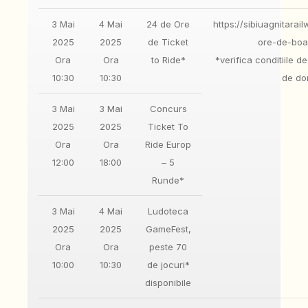
3 Mai
4 Mai
24 de Ore
https://sibiuagnitara
2025
2025
de Ticket
ore-de-bo
Ora
Ora
to Ride*
*verifica conditiile d
10:30
10:30
de don
3 Mai
3 Mai
Concurs
2025
2025
Ticket To
Ora
Ora
Ride Europ
12:00
18:00
– 5
Runde*
3 Mai
4 Mai
Ludoteca
2025
2025
GameFest,
Ora
Ora
peste 70
10:00
10:30
de jocuri*
disponibile