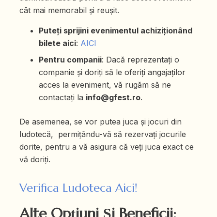
cât mai memorabil și reușit.
Puteți sprijini evenimentul achiziționând
bilete aici
:
AICI
Pentru companii
: Dacă reprezentați o
companie și doriți să le oferiți angajaților
acces la eveniment, vă rugăm să ne
contactați la
info@gfest.ro
.
De asemenea, se vor putea juca și jocuri din
ludotecă, permițându-vă să rezervați jocurile
dorite, pentru a vă asigura că veți juca exact ce
vă doriți.
Verifica Ludoteca Aici!
Alte Opțiuni Și Beneficii: